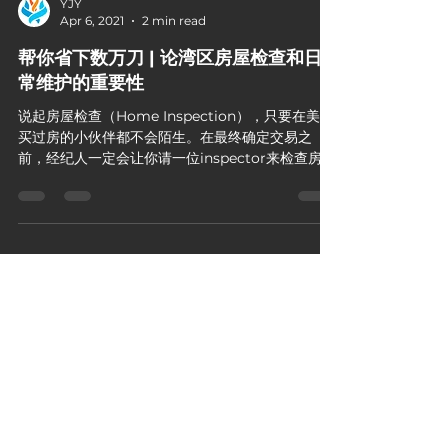
YJY
Apr 6, 2021
2 min read
帮你省下数万刀 | 论湾区房屋检查和日
常维护的重要性
说起房屋检查（Home Inspection），只要在美国
买过房的小伙伴都不会陌生。在最终确定交易之
前，经纪人一定会让你请一位inspector来检查房屋
状况。但是，房屋检查并不是一件一劳永逸的事
情。买房之后的定期检查与日常维护，对于保持一
个良好的房屋状态来说是极为重要的。...