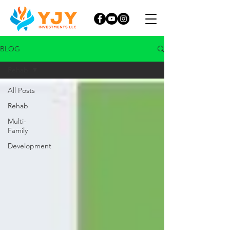
BLOG
Rehab
All Posts
Rehab
Multi-
Family
Development